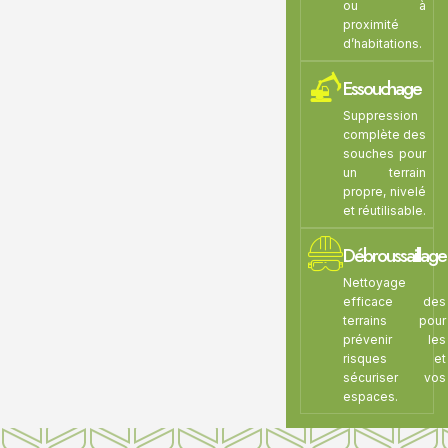
ou à
proximité
d’habitations.
Essouchage
Suppression
complète des
souches pour
un terrain
propre, nivelé
et réutilisable.
Débroussaillage
Nettoyage
efficace des
terrains pour
prévenir les
risques et
sécuriser vos
espaces.