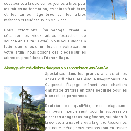
sécateur et à la scie sur les jeunes arbres pour
les
tailles de formation
, les
tailles fruitières
,
et les
tailles régulières
sur les arbres
maîtrisés et taillés tous les deux ans.
Nous effectuons l’
haubanage
visant à
sécuriser les vieux arbres (extraction de
souche en Haute Savoie). Nous vous aidons à
lutter contre les chenilles
dans votre parc ou
votre jardin : nous posons des
pièges
sur les
arbres ou procédons à l’
échenillage
.
Abattage sécurisé d’arbres dangereux ou encombrants vers Saint Sixt
Spécialisés dans les
grands arbres
et les
accès difficiles
, les élagueurs-grimpeurs de
Guigonnat Élagage
mènent vos chantiers
d’abattage d’arbres en toute
sécurité
pour les
biens
et les
personnes
.
Équipés et qualifiés
, nos élagueurs-
grimpeurs interviennent pour la suppression
d’
arbres dangereux ou gênants
, sur
pieds
, à
la
corde
, à la
nacelle
ou à la
grue
. Passionnés
par notre métier, nous mettons tout en œuvre