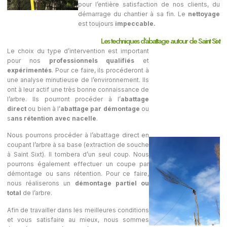
pour l’entière satisfaction de nos clients, du
démarrage du chantier à sa fin. Le
nettoyage
est toujours
impeccable.
Les techniques d'abattage autour de Saint Sixt
Le choix du type d’intervention est important
pour nos
professionnels qualifiés
et
expérimentés
. Pour ce faire, ils procéderont à
une analyse minutieuse de l’environnement. Ils
ont à leur actif une très bonne connaissance de
l’arbre. Ils pourront procéder à l’
abattage
direct
ou bien à l’
abattage par démontage
ou
s
ans rétention avec nacelle
.
Nous pourrons procéder à l’abattage direct en
coupant l’arbre à sa base (extraction de souche
à Saint Sixt). Il tombera d’un seul coup. Nous
pourrons également effectuer un coupe par
démontage ou sans rétention. Pour ce faire,
nous réaliserons un
démontage partiel ou
total
de l’arbre.
Afin de travailler dans les meilleures conditions
et vous satisfaire au mieux, nous sommes