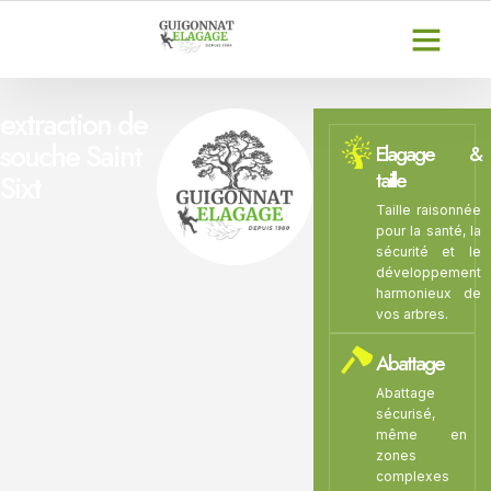
extraction de
souche Saint
Elagage &
taille
Sixt
Taille raisonnée
pour la santé, la
sécurité et le
développement
harmonieux de
vos arbres.
Abattage
Abattage
sécurisé,
même en
zones
complexes