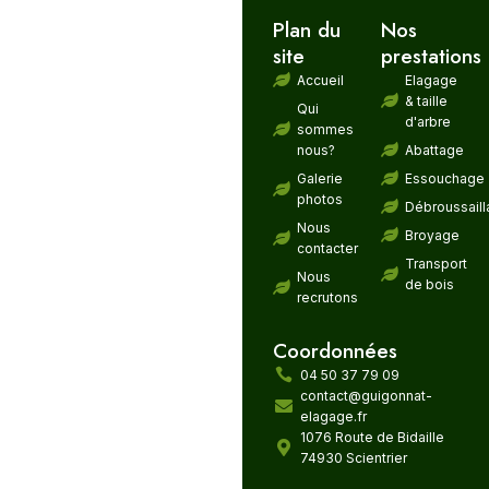
Plan du
Nos
site
prestations
Accueil
Elagage
& taille
Qui
d'arbre
sommes
nous?
Abattage
Galerie
Essouchage
photos
Débroussail
Nous
Broyage
contacter
Transport
Nous
de bois
recrutons
Coordonnées
04 50 37 79 09
contact@guigonnat-
elagage.fr
1076 Route de Bidaille
74930 Scientrier