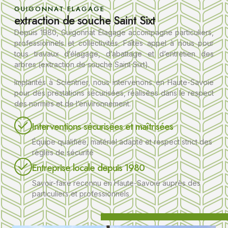
GUIGONNAT ELAGAGE
extraction de souche Saint Sixt
Depuis 1980, Guigonnat Élagage accompagne particuliers,
professionnels et collectivités. Faîtes appel à nous pour
tous travaux d’
élagage
, d’
abattage
et d’entretien des
arbres (extraction de souche Saint Sixt).
Implantés à Scientrier
, nous intervenons en Haute-Savoie
pour des prestations sécurisées, réalisées dans le respect
des normes et de l’environnement.
Interventions sécurisées et maîtrisées
Équipe qualifiée, matériel adapté et respect strict des
règles de sécurité
Entreprise locale depuis 1980
Savoir-faire reconnu en Haute-Savoie auprès des
particuliers et professionnels