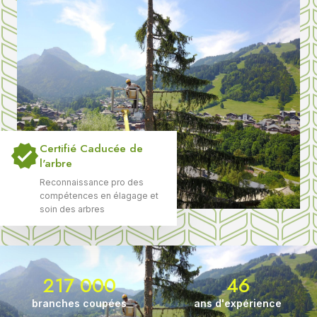
Certifié Caducée de
l'arbre
Reconnaissance pro des
compétences en élagage et
soin des arbres
217 000
46
branches coupées
ans d'expérience