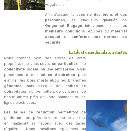
végétation.
Afin d’assurer la
sécurité des biens et des
personnes
, les élagueurs qualifiés de
Guigonnat Élagage
interviennent dans
les
meilleurs conditions
, équipés du
matériel
adéquat
et
conforme aux normes de
sécurité
.
La taille et le soin des arbres à Saint Sixt
Nous prenons soin des arbres de votre
propriété, que vous soyez un
particulier
, une
collectivité locale
, ou une
entreprise
. Nous
procédons à des
tailles d’entretien
pour
éliminer les
bois morts
et/ou les
branches
gênantes
, mais aussi à des
tailles de
cohabitation
qui permettent de conserver de
beaux arbres près de votre bâtiment ou de
lignes électriques.
Les
tailles de réduction
permettront de
garder un arbre près de votre lieu de vie tout
en maîtrisant sa hauteur avec des tailles
régulières. Nous travaillons également au